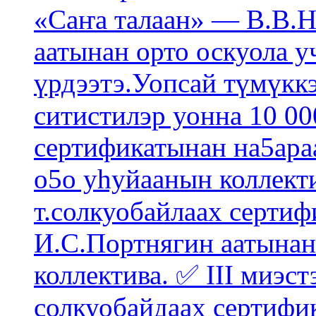
«Саҥа талаан» — В.В.Н
аатынан орто оскуола 
үрдээтэ.Уопсай түмүкк
ситистилэр уонна 10 00
сертификатынан на5ар
о5о уһуйаанын коллекти
т.солкуобайлаах серти
И.С.Портнягин аатынан
коллектива. ✅ III миэст
солкуобайдаах сертифи