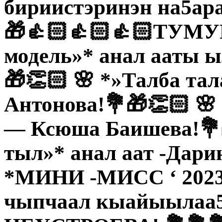
бириистэринэн на5ар
🎁👍🏻👍🏻👍🏻ТУМУ
модель»* анал ааты 
🎁👏🏻 🌸 *»Талба та
Антонова!💐🎁👏🏻 🌸
— Ксюша Баишева!💐
тыл»* анал аат -Дари
*МИНИ -МИСС ‘ 2023*
чыпчаал кыайыылаа