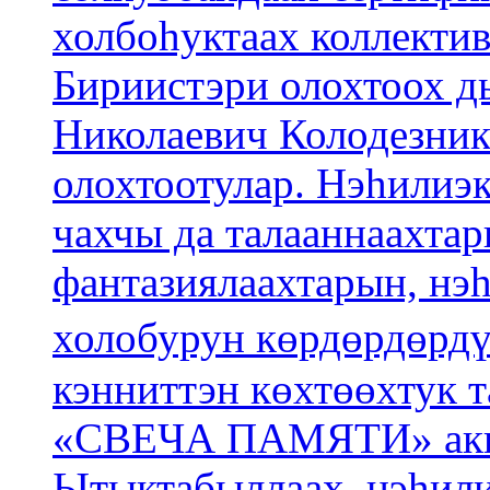
холбоһуктаах коллектив
Бириистэри олохтоох д
Николаевич Колодезни
олохтоотулар. Нэһилиэ
чахчы да талааннаахтар
фантазиялаахтарын, нэ
холобурун көрдөрдөрдүлэр.
кэнниттэн көхтөөхтук 
«СВЕЧА ПАМЯТИ» акц
Ытыктабыллаах, нэһили