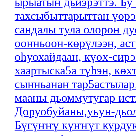
ырыатын дьиэрэттэ. Бу
тахсыбыттарыттан үөрэн
сандалы тула олорон ду
оонньоон-көрүлээн, аст
оһуохайдаан, күөх-сир
хаартыска5а түһэн, көх
сынньанан тар5астылар
мааны дьоммутугар ист
Доруобуйаны,уьун-дьол
Бүгүҥҥү күҥҥүт курдук