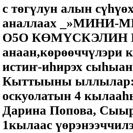
с төгүлун алын сүһү
аналлаах _»МИНИ-МИ
О5О КӨМҮСКЭЛИН 
анаан,көрөөччүлэри к
истиҥ-иһирэх сыһыа
Кыттыыны ыллылар:
оскуолатын 4 кылааһ
Дарина Попова, Сыыр
1кылаас үөрэнээччил