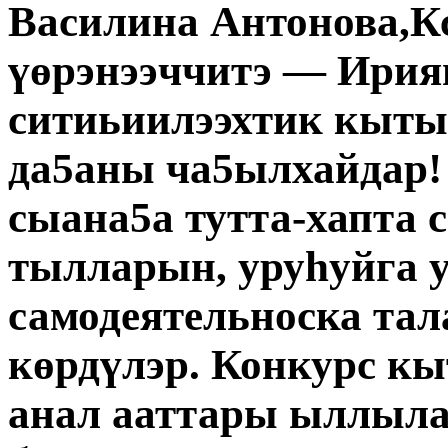
Василина Антонова,К
үөрэнээччитэ — Ирия
ситиьиилээхтик кыт
да5аны ча5ылхайдар! 
сыана5а тутта-хапта
тылларын, уруһуйга у
самодеятельноска та
көрдүлэр. Конкурс к
анал ааттары ыллыла