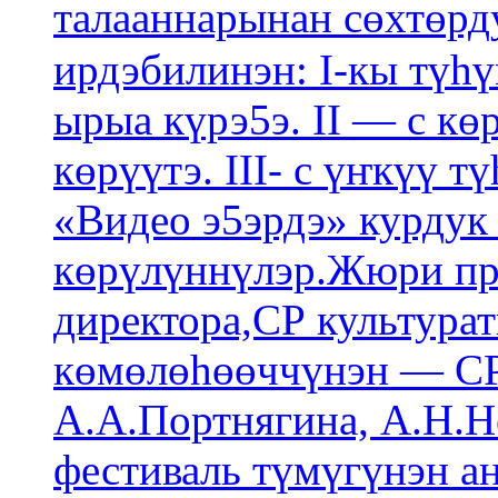
талааннарынан сөхтөрдулэр
ирдэбилинэн: I-кы түһү
ырыа күрэ5э. II — с кө
көрүүтэ. III- с үҥкүү т
«Видео э5эрдэ» курдук
көрүлүннүлэр.Жюри пр
директора,СР культурат
көмөлөһөөччүнэн — СР
А.А.Портнягина, А.Н.Н
фестиваль түмүгүнэн ан