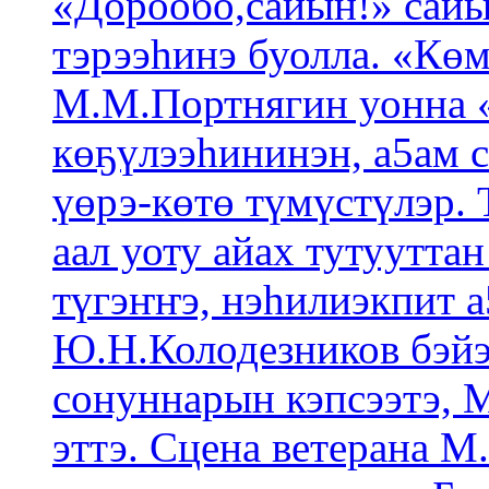
«Дорообо,сайын!» сайы
тэрээһинэ буолла. «Кө
М.М.Портнягин уонна 
көҕүлээһининэн, а5ам 
үөрэ-көтө түмүстүлэр.
аал уоту айах тутуутта
түгэҥҥэ, нэһилиэкпит 
Ю.Н.Колодезников бэйэ
сонуннарын кэпсээтэ, 
эттэ. Сцена ветерана 