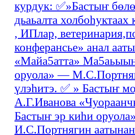
курдук: ✅»Бастыҥ бөлө
дьаьалта холбоһуктаах 
, ИПлар, ветеринария,
конферансье» анал ааты
«Майа5атта» Ма5аьыын 
оруола» — М.С.Портня
үлэһитэ. ✅ » Бастыҥ мо
А.Г.Иванова «Чуораанч
Бастыҥ эр киһи оруола
И.С.Портнягин аатынан