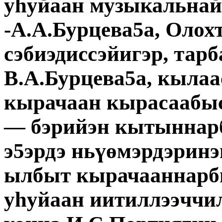
уһуйаан музыкальнай
-А.А.Бурцева5а, Олох
сэбиэдиссэйигэр, тар
В.А.Бурцева5а, кыла
кырачаан кырасаабы
— бэрийэн кытыннарб
э5эрдэ ньүөмэрдэрин
ылбыт кырачааннарб
уһуйаан иитиллээччил