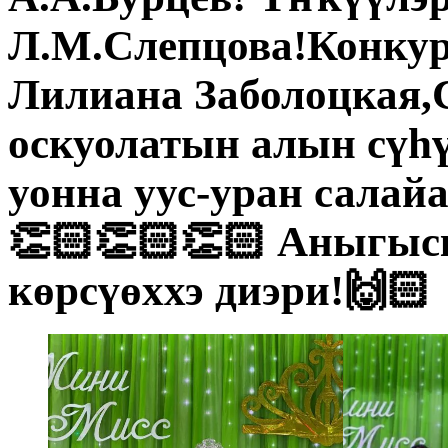
Л.М.Слепцова!Конку
Лилиана Заболоцкая,
оскуолатын алын сүһ
уонна уус-уран салай
👏🏻👏🏻👏🏻 Аныгыс
көрсүөххэ диэри!🙌🏻