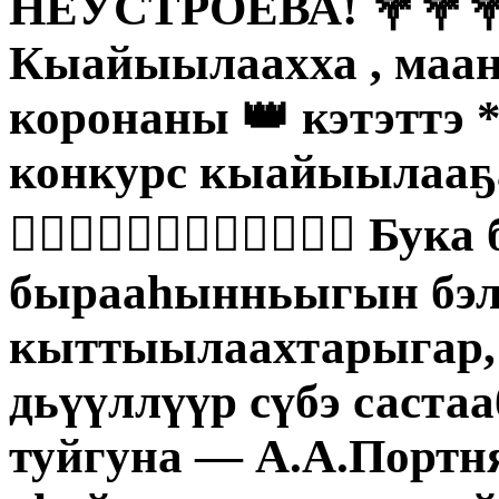
НЕУСТРОЕВА! 💐💐💐
Кыайыылаахха , маан
коронаны 👑 кэтэтт
конкурс кыайыылаа
👍🏻👍🏻👍🏻👏🏻👏🏻👏🏻
бырааһынньыгын бэлэ
кыттыылаахтарыгар,
дьүүллүүр сүбэ саста
туйгуна — А.А.Портн