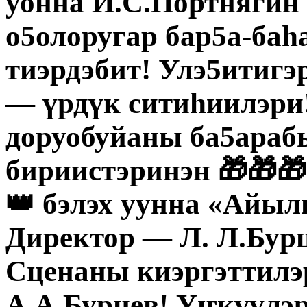
уонна И.С.Портнягин
о5олоругар бар5а-ба
тиэрдэбит! Улэ5итигэ
— үрдүк ситиһиилэри!
доруобуйаны ба5араб
бириистэринэн 🎁🎁
👑 бэлэх уунна «Айы
Директор — Л. Л.Бурц
Сценаны киэргэттилэ
А.А.Бурцев! Үҥкүүлэ