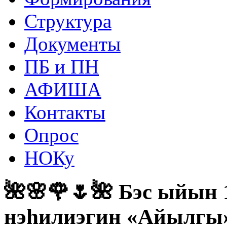
Структура
Документы
ПБ и ПН
АФИША
Контакты
Опрос
НОКу
🌺🌸🌹🌷🌺 Бэс ыйын 
нэһилиэгин «Айылгы»