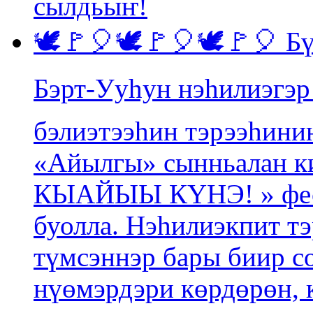
сылдьыҥ!
🕊️🚩🎈🕊️🚩🎈🕊️🚩🎈 
Бэрт-Ууһун нэһилиэгэр
бэлиэтээһин тэрээһинин
«Айылгы» сынньалан 
КЫАЙЫЫ КҮНЭ! » фест
буолла. Нэһилиэкпит т
түмсэннэр бары биир со
нүөмэрдэри көрдөрөн, 