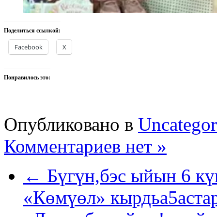
Поделиться ссылкой:
Facebook
X
Понравилось это:
Опубликовано в
Uncategor
Комментариев нет »
← Бүгүн,бэс ыйын 6 кү
«Көмүөл» кырдьа5астар