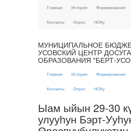
Главная
История
Формирования
Контакты
Опрос
НОКу
МУНИЦИПАЛЬНОЕ БЮДЖЕТ
УСОВСКИЙ ЦЕНТР ДОСУГ
ОБРАЗОВАНИЯ "БЕРТ-УСО
Главная
История
Формирования
Контакты
Опрос
НОКу
Ыам ыйын 29-30 к
улууһун Бэрт-Ууһу
Өрөспүүбүлүкэтин 