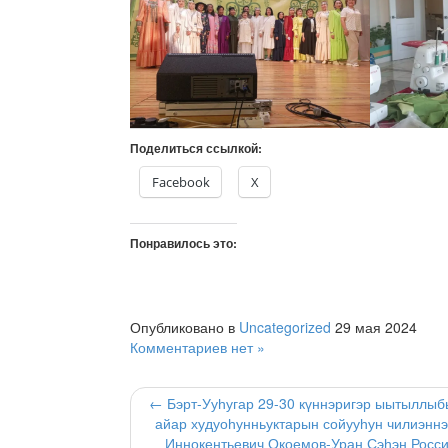
Поделиться ссылкой:
Facebook
X
Понравилось это:
Опубликовано в
Uncategorized
29 мая 2024
Комментариев нет »
← Бэрт-Ууһугар 29-30 күннэригэр ыытыллыб
айар худуоһунньуктарын сойууһун чилиэнн
Иннокентьевич Окоемов-Уран Сэһэн Росси