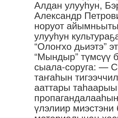
Алдан улууһун, Бэ
Александр Петров
норуот айымньыты
улууһун культураҕ
“Олоҥхо дьиэтэ” э
“Мындыр” түмсүү б
сыала-соруга: — С
таҥаһын тигээччил
ааттары таһаарыы
пропагандалааһын
үлэлиир миэстэни 
материалынан хаа