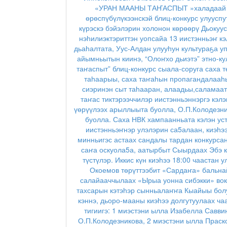
«УРАН МААНЫ ТАҤАСПЫТ »халадаай уо
өрөспүбүлүкээнскэй блиц-конкурс улууспу
күрэскэ бэйэлэрин холонон көрөөрү Дьокуус
нэһилиэктэриттэн уопсайа 13 иистэнньэҥ к
дьаһалтата, Уус-Алдан улууһун культураҕа 
айымньытын киинэ, “Олоҥхо дьиэтэ” этно-ку
таҥаспыт” блиц-конкурс сыала-соруга саха т
таһаарыы, саха таҥаһын пропагандалааһы
сиэринэн сыт таһааран, алаадьы,саламаат
таҥас тиктэрээччилэр иистэнньэннэргэ кэлэ
үөрүүлээх арыллыыта буолла, О.П.Колодезн
буолла. Саха НВК хампаанньата кэлэн уста
иистэнньэҥнэр улэлэрин са5алаан, киэһээ
минньигэс астаах сандалы тардан конкурсан
саҥа оскуола5а, аатырбыт Сыырдаах Эбэ к
түстүлэр. Иккис күн киэһээ 18:00 чаастан
Окоемов төрүттээбит «Сардаҥа» бальна
салайааччылаах «Ырыа уонна сибэкки» вок.
тахсарын кэтэһэр сынньалаҥҥа Кыайыы болу
кэннэ, дьоро-мааны киэһээ долгутуулаах 
тигиигэ: 1 миэстэни ылла Изабелла Савви
О.П.Колодезникова, 2 миэстэни ылла Праск