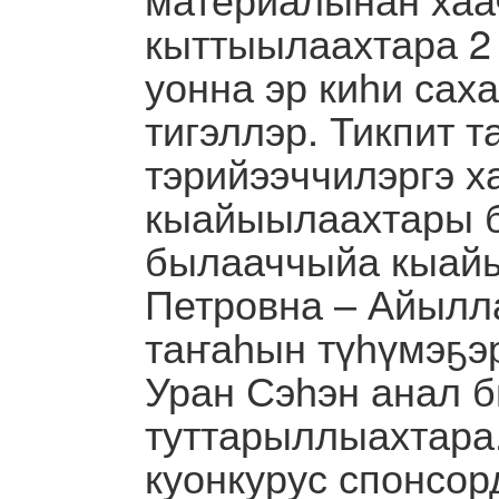
кыттыылаахтара 2 
уонна эр киһи са
тигэллэр. Тикпит 
тэрийээччилэргэ х
кыайыылаахтары б
былааччыйа кыай
Петровна – Айылла
таҥаһын түһүмэҕэ
Уран Сэһэн анал б
туттарыллыахтара
куонкурус спонсо