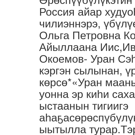
Россия айар худуо
чилиэннэрэ, үбүлү
Ольга Петровна К
Айыллаана Иис,Ив
Окоемов- Уран Сэ
кэргэн сылынан, ү
көрсө*«Уран маан
уонна эр киһи са
ыстаанын тигиигэ
аһаҕасөрөспүбүлүк
ыытылла турар.Тэ