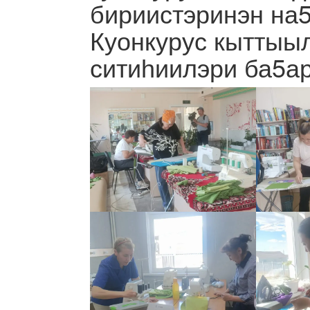
бириистэринэн на
Куонкурус кыттыы
ситиһиилэри ба5ар