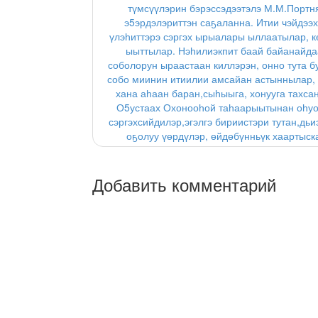
түмсүүлэрин бэрэссэдээтэлэ М.М.Портн
э5эрдэлэриттэн саҕаланна. Итии чэйдээх
үлэһиттэрэ сэргэх ырыалары ыллаатылар, к
ыыттылар. Нэһилиэкпит баай байанайдаа
соболорун ыраастаан киллэрэн, онно тута б
собо миинин итиилии амсайан астыннылар, 
хана аһаан баран,сыһыыга, хонууга тахса
О5устаах Охонооһой таһаарыытынан оһуо
сэргэхсийдилэр,эгэлгэ бириистэри тутан,дьи
оҕолуу үөрдүлэр, өйдөбүнньүк хаартыск
Добавить комментарий