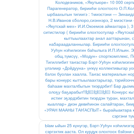
Колодезников, «Якутьюре» 10 000 серт
Парагенератор, бирииһи олохтоото О.П.Ко
ырбаахытын тигиигэ : 1миэстэни — Зинаид
Н.В.Иванов о5олоро,сиэннэрэ, 2 миэстэни
«Якутскай мех» И.И.Окоемов аймахтара ), 
ситистилэр ( бирииһи олохтоотулар «Якутска
кыттыылаахтар анал ааттарынан, 
на5араадаланнылар. Бирииһи олохтоотулар
Ууһун нэһилиэгин баһылыга И.П.Ильин.
общ.түмсүү, «Модун» спорткомплекс, По
Тигиллибит таҥастар Бэрт-Ууһун нэһилиэги
үлэлиир «Дойдууна» үҥкүү коллективыгар уо
бэлэх буолан хаалла. Таҥас материалын нор
бары конкурс кыттыылаахтарыгар, тэрийээчч
баһаам махталбытын тиэрдэбит! Бар дьомм
олоҕу баҕарабыт!!🙌🏻🙌🏻🙌🏻 Конкурс к
истиҥ эҕэрдэбитин тиэрдэн туран, махта
кыаллар» диэн девиһинэн салайтаран, бии
«УРАН МААНЫ ТАҤАСПЫТ» бырайыактара кэлэ
сэргэни түм
Ыам ыйын 25 күнүгэр, Бэрт-Ууһун нэһилиэг
сэргэхтик ааста. Ол курдук олохтоох бэйэн