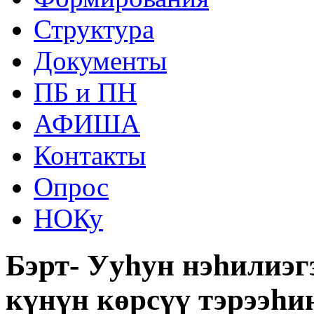
Структура
Документы
ПБ и ПН
АФИША
Контакты
Опрос
НОКу
Бэрт- Ууһун нэһилиэ
күнүн көрсүү тэрээһин