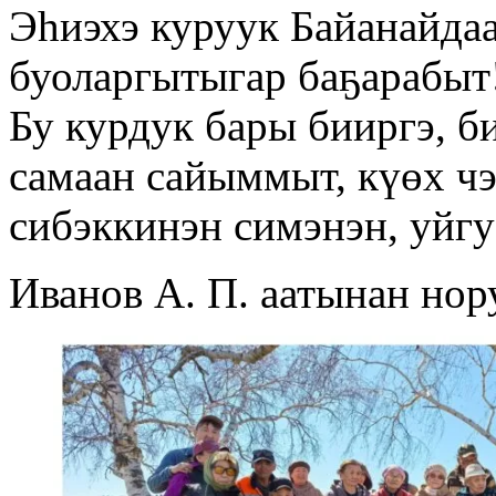
Эһиэхэ куруук Байанайдаа
буоларгытыгар баҕарабыт
Бу курдук бары бииргэ, б
самаан сайыммыт, күөх чэ
сибэккинэн симэнэн, уйгу
Иванов А. П. аатынан но