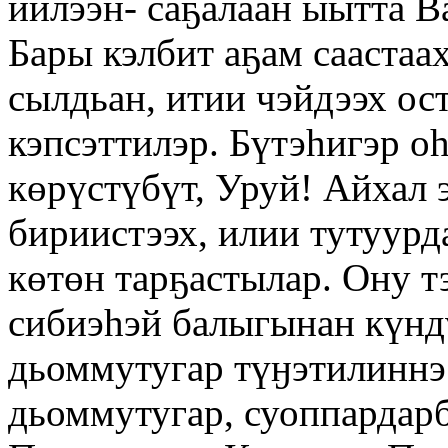
иилээн- саҕалаан ыытта 
Бары кэлбит аҕам саастаа
сылдьан, итии чэйдээх ост
кэпсэттилэр. Бүтэһигэр 
көрүстүбүт, Уруй! Айхал 
бириистээх, илии тутуурда
көтөн тарҕастылар. Ону т
сибиэһэй балыгынан күнд
дьоммутугар түӈэтилиннэ
дьоммутугар, суоппардар