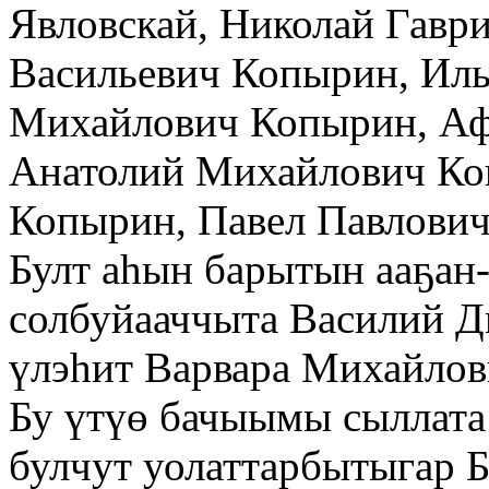
Явловскай, ⁠Николай Гавр
Васильевич Копырин, ⁠Ил
Михайлович Копырин, Аф
Анатолий Михайлович Ко
Копырин, Павел Павлович
Булт аһын барытын ааҕан
солбуйааччыта Василий Д
үлэһит Варвара Михайловн
Бу үтүө бачыымы сыллата 
булчут уолаттарбытыгар 