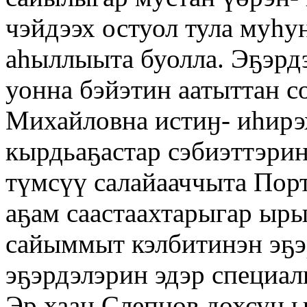
чэйдээх остуол тула муһу
аһыллыыта буолла. Эҕэрд
уонна бэйэтин аатыттан с
Михайловна истиӈ- иһирэх
кырдьаҕастар сэбиэттэрин
түмсүү салайааччыта По
аҕам саастаахтарыгар ыры
сайыммыт кэлбитинэн эҕэ
эҕэрдэлэрин эдэр специал
Эр хаан Слепцов дохсун 