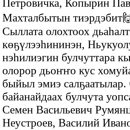
Петровичка, Копырин Па
Махталбытын тиэрдэбит
Сыллата олохтоох дьаһалт
көҕүлээһининэн, Ньукуол
нэһилиэгин булчуттара кы
олорор дьоҥҥо кус хомуйа
быйыл эмиэ салҕаатылар. 
байанайдаах булчута уопс
Семен Васильевич Румянц
Неустроев, Василий Иван