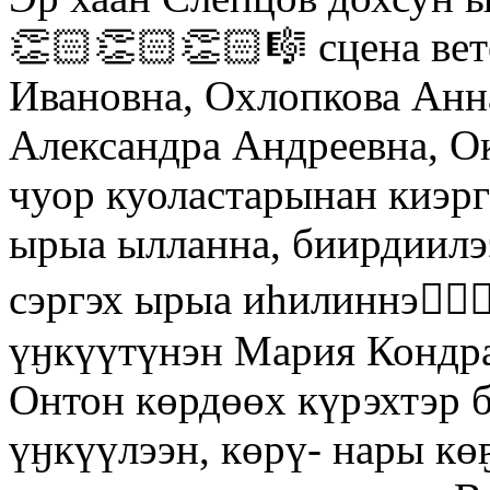
👏🏻👏🏻👏🏻🎼 сцена вет
Ивановна, Охлопкова Анн
Александра Андреевна, 
чуор куоластарынан киэр
ырыа ылланна, биирдиилэ
сэргэх ырыа иһилиннэ👍🏻
үӈкүүтүнэн Мария Кондрат
Онтон көрдөөх күрэхтэр б
үӈкүүлээн, көрү- нары кө