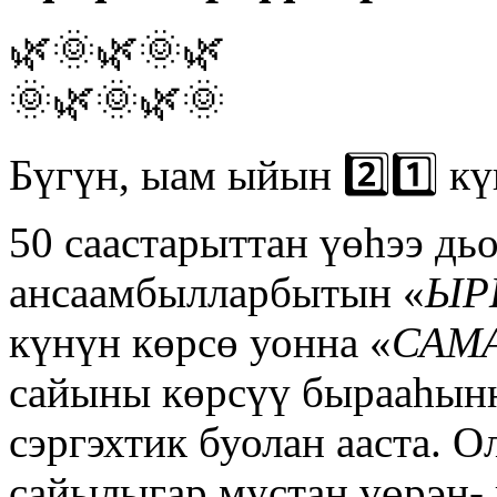
🌿🌞🌿🌞🌿
🌞🌿🌞🌿🌞
Бүгүн, ыам ыйын 2️⃣1️⃣ к
50 саастарыттан үөһээ дь
ансаамбылларбытын «
ЫР
күнүн көрсө уонна «
САМ
сайыны көрсүү бырааһынн
сэргэхтик буолан ааста. О
сайылыгар мустан үөрэн- 