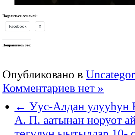
Поделиться ссылкой:
Facebook
X
Понравилось это:
Опубликовано в
Uncategor
Комментариев нет »
← Уус-Алдан улууһун 
А. П. аатынан норуот 
төгүлүн ыытыллар 10- 