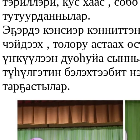
тэриллэри, кус хаас , соб
тутуурданнылар.
Эҕэрдэ кэнсиэр кэнниттэ
чэйдээх , толору астаах о
үҥкүүлээн дуоһуйа сыннь
түһүлгэтин бэлэхтээбит н
тарҕастылар.