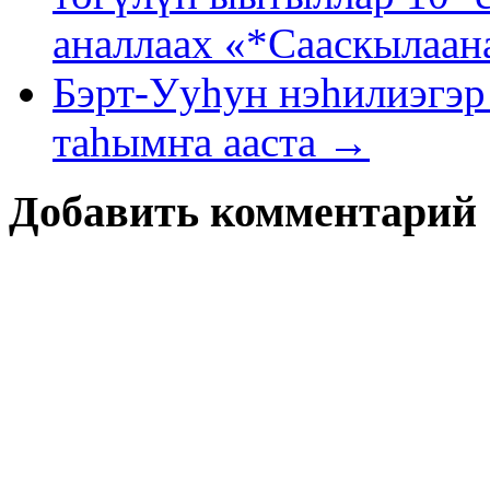
аналлаах «*Сааскылаан
Бэрт-Ууһун нэһилиэгэр
таһымҥа ааста →
Добавить комментарий