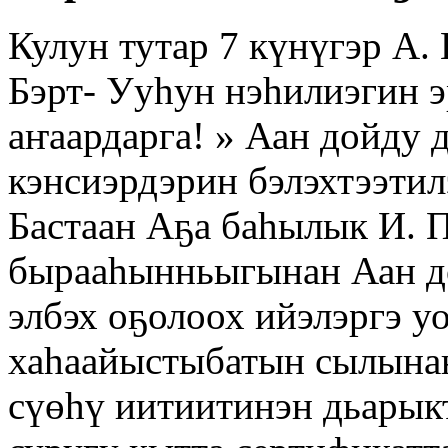
Кулун тутар 7 күнүгэр А.
Бэрт- Ууһун нэһилиэгин э
аҥаардарга! » Аан дойду 
кэнсиэрдэрин бэлэхтээтил
Бастаан Аҕа баһылык И. 
бырааһынньыгынан Аан д
элбэх оҕолоох ийэлэргэ у
хаһаайыстыбатын сылынан
сүөһү иитиитинэн дьарыкт