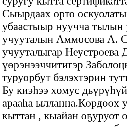
суругу кытта сертификатт
Сыырдаах орто оскуолаты
убаастыыр нуучча тылын 
учууталын Аммосова А. С
учууталыгар Неустроева Д
үөрэнээччитигэр Заболоцк
туруорбут бэлэхтэрин тут
Бу киэһээ хомус дьүрүһүй
арааһа ылланна.Көрдөөх 
кыттан , кыайан оҕуруот 