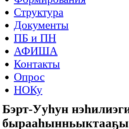
Структура
Документы
ПБ и ПН
АФИША
Контакты
Опрос
НОКу
Бэрт-Ууһун нэһилиэги
бырааһынньыктааҕы к