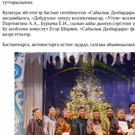
туттарылынна.
Культура эйгэтигэр бастыҥ ситиһиилээх «Сайылык Далбардара
ансаамбылга, «Дойдууна» үҥкүү коллективыгар, «Утум» колл
Портнягина А.А., Бурцева Е.Н., сылын аайы дьонун-сэргэтин ү
Бу киэһээни хомусчут Егор Ширяев, «Сайылык Далбардара» фо
киэргэттилэр.
Бастыҥнарга, активистарга истиҥ эҕэрдэ, салгыы айымньылаах