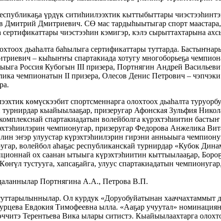
республикаҕа үрдүк ситиһиилээхтик кыттыбыттары чиэстээһинтэ
ов Дмитрий Дмитриевич. СӨ мас тардыһыытыгар спорт маастара
сертификаттары чиэстээһин кэмигэр, кэлэ сырыттахтарына ахс
лохтоох дьаһалта баһылыга сертификаттары туттарда. Бастыҥна
итриевич – кыһыҥҥы спартакиада хотугу многоборьеҕа чемпион
тыыга Россия Кубогын III призера, Портнягин Андрей Васильев
блика чемпионатын II призера, Олесов Денис Петрович – чэпчэки
ра.
эхтик көмүскээбит спортсменнарга олохтоох дьаһалта туруорбут
й турнирдар кыайыылааҕар, призеругар Афонская Зульфия Никола
 комплекснай спартакиадатын волейболга күрэхтэһиитин бастыҥ
эхтэһиилэрин чемпионугар, призеругар Федорова Анжелика Вита
илин эҥэр улуустар күрэхтэһиилэрин гирэни анньыыга чемпиону
зеругар, волейбол аһаҕас республиканскай турнирдар «Кубок Д
ционнай ох саанан ытыыга күрэхтэһиитин кыттыылааҕар, Боро
өҥүл тустууга, хапсаҕайга, улуус спартакиадатын чемпионугар,
аланнылар Портнягина А.А., Петрова В.П.
туттарылыннылар. Ол курдук «Доруобуйатынан хааччахтаммыт 
урцева Евдокия Тимофеевна ылла. «Ааҕар учуутал» номинациян
итэ Терентьева Вика ылары ситистэ. Кыайыылаахтарга олохтоох