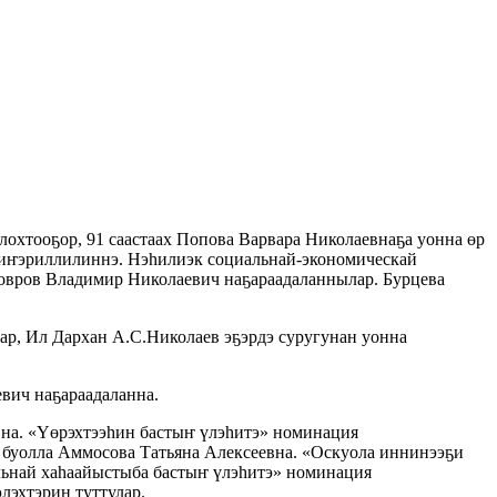
лохтооҕор, 91 саастаах Попова Варвара Николаевнаҕа уонна өр
а иҥэриллилиннэ. Нэһилиэк социальнай-экономическай
овров Владимир Николаевич наҕараадаланнылар. Бурцева
р, Ил Дархан А.С.Николаев эҕэрдэ суругунан уонна
вич наҕараадаланна.
на. «Үөрэхтээһин бастыҥ үлэһитэ» номинация
буолла Аммосова Татьяна Алексеевна. «Оскуола иннинээҕи
льнай хаһаайыстыба бастыҥ үлэһитэ» номинация
эхтэрин туттулар.