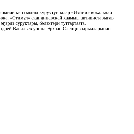
тыыбынай кыттыыны куруутун ылар «Иэйии» вокальнай
овка, «Стимул» скандинавскай хаамыы активистарыгар
ҕэрдэ суруктары, бэлэхтэри туттартаата.
Андрей Васильев уонна Эрхаан Слепцов ырыаларынан