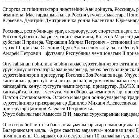
Спортка ситиһиилээхтэри чиэстээһин Аан дойдуга, Россияҕа, 
чемпиона, Мас тардыһыытыгар Россия үтүөлээх маастара Поп
Юрьевна. Дмитрий Дмитриевичка уонна Валентина Юрьевнаҕа 
Россияҕа, республикаҕа үрдүк көрдөрүүлээх спортсменнарга о
Россия Кубогын аһаҕас күрэҕин чемпиона, Колесов Марсен Дм
кубогын II призера, Черкашин Мичил Петрович – стендовай ы
күрэх III призера, Слепцов Одун Алексеевич – футзалга Респу
Андрей Петрович – футзалга Республика чемпионатын II призе
Ону таһынан нэһилиэк чиэһин араас күрэхтэһиилэргэ ситиһиилэ
үрүҥ көмүс мэтээллэр хаһаайкаларыгар, элбэх республиканска
күрэхтэһиилэрин призеругар Гоголева Зоя Романовнаҕа. Улуус
капитаныгар, республика лигаларынан, ведомстволарынан күр
хапсаҕайга, көҥүл тустууга чемпионугар, призеругар, ДьУКХ 
хапсаҕайга, көҥүл тустууга, многоборьеҕа чемпионугар, при
Платон Степановичка. Олоҥхо ыһыаҕын оонньууларыгар тради
күрэхтэһиилэр призердарыгар Данилов Михаил Алексеевичка. К
призеругар Данилов Алексей Петровичка.
Улуус баһылыгын Аммосов В.И. махтал суруктарынан наҕараад
Олохтоох библиотека бастыҥ ааҕааччыларыгар номинациялар 
Валерианович ылла. «Аҕам саастаах ааҕааччы» номинацияны Б
номинацияны Сыырдаах орто оскуолатын 10 кылааһын үөрэнээчч