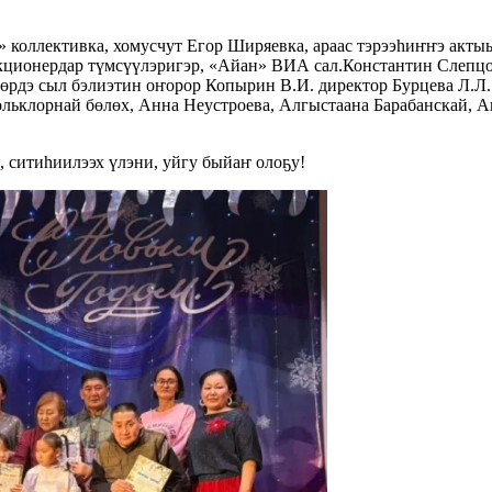
» коллективка, хомусчут Егор Ширяевка, араас тэрээһиҥҥэ ак
екционердар түмсүүлэригэр, «Айан» ВИА сал.Константин Слепц
өрдэ сыл бэлиэтин оҥорор Копырин В.И. директор Бурцева Л.Л. э
льклорнай бөлөх, Анна Неустроева, Алгыстаана Барабанскай, 
, ситиһиилээх үлэни, уйгу быйаҥ олоҕу!