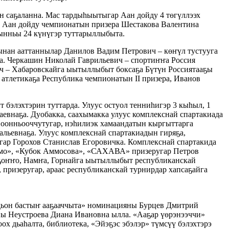
н саҕаланна. Мас тардыһыытыгар Аан дойду 4 төгүллээх
, Аан дойду чемпионатын призера Шестакова Валентина
ынньы 24 күнүгэр туттарыллыбыта.
рынан ааттаннылар Данилов Вадим Петрович – көҥүл тустууга
а. Черкашин Николай Гаврильевич – спортиҥҥа Россия
ич – Хабаровскайга ыытыллыбыт боксаҕа Бүтүн Россиятааҕы
 атлетикаҕа Республика чемпионатын II призера, Иванов
 бэлэхтэрин туттарда. Улуус остуол тенниһигэр 3 кыһыл, 1
евнаҕа. Дуобакка, саахымакка улуус комплекснай спартакиада
 оонньооччутугар, нэһилиэк хамаандатын кыргыттарга
льевнаҕа. Улуус комплекснай спартакиадын гиряҕа,
гар Горохов Станислав Егоровичка. Комплекснай спартакида
инамо», «Кубок Аммосова», «САХАВА» призеругар Петров
ҕоҥҥо, Намҥа, Горнайга ыытыллыбыт республиканскай
 призеругар, араас республиканскай турнирдар хапсаҕайга
дьон бастыҥ ааҕааччыта» номинацияны Бурцев Дмитрий
ы Неустроева Диана Ивановна ылла. «Ааҕар үөрэнээччи»
 дьаһалта, библиотека, «Эйэҕэс эбэлэр» түмсүү бэлэхтэрэ