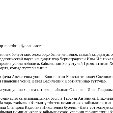
р тэрээһин буолан ааста.
илиэк бочуоттаах олохтооҕо бэлиэ нэһилиэк саамай кырдьаҕас о
педагоическай наука кандидатыгар Черноградскай Илья Ильичк
тровна уонна нэһилиэк баһылыгын Бочуотунай Грамотатынан Х
этэ, бэлэҕэ туттарылынна.
рафена Алексеевна уонна Константин Константинович Слепцовта
я Ивановна уонна Павел Васильевич Портнягиннар туттулар.
гунан уонна харыга кэтиллэр чаһынан Охлопков Иван Гаврилье
 номинация кыайыылааҕынан буолла Тарская Антонина Николаев
йа харыстабылын бастыҥ үлэһитэ» номинация кыайыылааҕынан 
лла Слепцова Кадилана Николаевна буолла. «Дьиэ-уот коммуна
һынан номинациялар кыайыылаахтара үлэлиир тэрилтэлэрин бэл