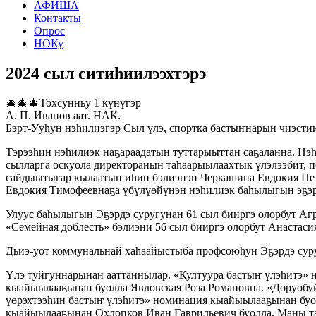
АФИША
Контакты
Опрос
НОКу
2024 сыл ситиһиилээхтэрэ
🎄🎄🎄Тохсунньу 1 күнүгэр
А. П. Иванов аат. НАК.
Бэрт-Ууһун нэһилиэгэр Сыл үлэ, спортка бастыҥнарын чиэстии
Тэрээһин нэһилиэк наҕараадатын туттарыыттан саҕаланна. Нэһ
сылларга оскуола директоранын таһаарыылаахтык үлэлээбит, 
сайдыытыгар кылаатын иһин бэлиэнэн Черкашина Евдокия Пе
Евдокия Тимофеевнаҕа үбүлүөйүнэн нэһилиэк баһылыгын эҕэрд
Улуус баһылыгын Эҕэрдэ суругунан 61 сыл бииргэ олорбут Аг
«Семейная доблесть» бэлиэни 56 сыл бииргэ олорбут Анастаси
Дьиэ-уот коммунальнай хаһаайыстыба профсоюһун Эҕэрдэ суру
Үлэ туйгуннарынан ааттаннылар. «Култуура бастыҥ үлэһитэ»
кыайыылааҕынан буолла Явловская Роза Романовна. «Доруобу
үөрэхтээһин бастыҥ үлэһитэ» номинация кыайыылааҕынан буо
кыайыылааҕынан Охлопков Иван Гаврильевич буолла. Маны та