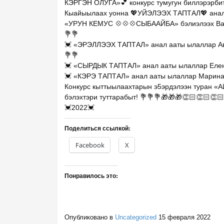
КЭРГЭН ОЛУГА»💕 конкурс тумугун биллэрэрбит
Кыайыылаах уонна 💖УЙЭЛЭЭХ ТАПТАЛ💖 анал 
«УРУН КЕМУС 💠💠💠СЫБААЙБА» бэлиэлээх Вал
💐💐
💓 «ЭРЭЛЛЭЭХ ТАПТАЛ» анал ааты ылаллар Авг
💐💐
💓 «СЫРДЫК ТАПТАЛ» анал ааты ылаллар Елен
💓 «КЭРЭ ТАПТАЛ» анал ааты ылаллар Марина,
Конкурс кыттыылаахтарын э5эрдэлээн туран «А
бэлэхтэри туттарабыт! 💐💐💐🎁🎁🎁👏🏻👏🏻👏🏻
💓2022💓
Поделиться ссылкой:
Facebook
X
Понравилось это:
Опубликовано в
Uncategorized
15 февраля 2022