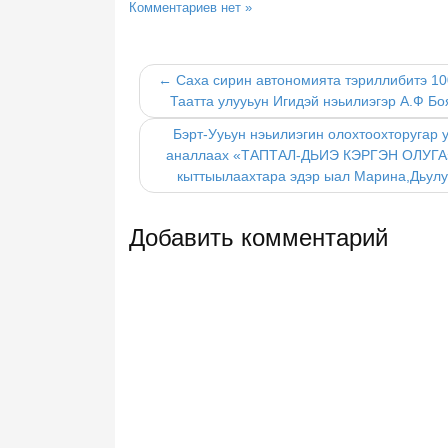
Комментариев нет »
← Саха сирин автономията тэриллибитэ 10
Таатта улууьун Игидэй нэьилиэгэр А.Ф Бо
Бэрт-Ууьун нэьилиэгин олохтоохторугар 
аналлаах «ТАПТАЛ-ДЬИЭ КЭРГЭН ОЛУГА» 
кыттыылаахтара эдэр ыал Марина,Дьулу
Добавить комментарий