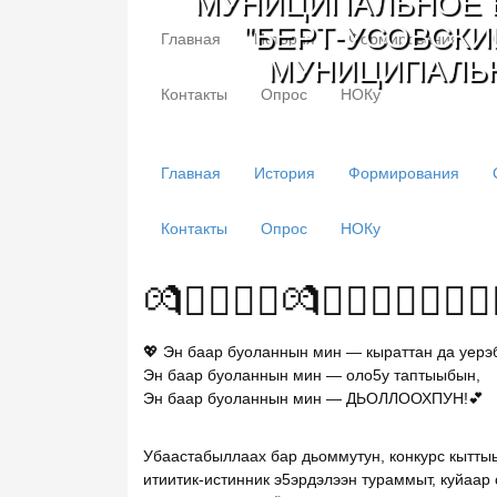
МУНИЦИПАЛЬНОЕ 
"БЕРТ-УСОВСКИ
Главная
История
Формирования
МУНИЦИПАЛЬН
Контакты
Опрос
НОКу
Главная
История
Формирования
Контакты
Опрос
НОКу
💏👨‍❤️‍💋‍👨💏👩‍❤️‍💋‍👩👩‍❤️‍💋‍
💖 Эн баар буоланнын мин — кыраттан да уерэ
Эн баар буоланнын мин — оло5у таптыыбын,
Эн баар буоланнын мин — ДЬОЛЛООХПУН!💕
Убаастабыллаах бар дьоммутун, конкурс кытт
итиитик-истинник э5эрдэлээн тураммыт, куйаа