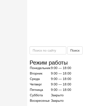
П
Поиск
о
и
Режим работы
с
Понедельник
9:00 — 18:00
к
п
Вторник
9:00 — 18:00
о
Среда
9:00 — 18:00
с
Четверг
9:00 — 18:00
а
Пятница
9:00 — 18:00
й
Суббота
Закрыто
т
Воскресенье
Закрыто
у