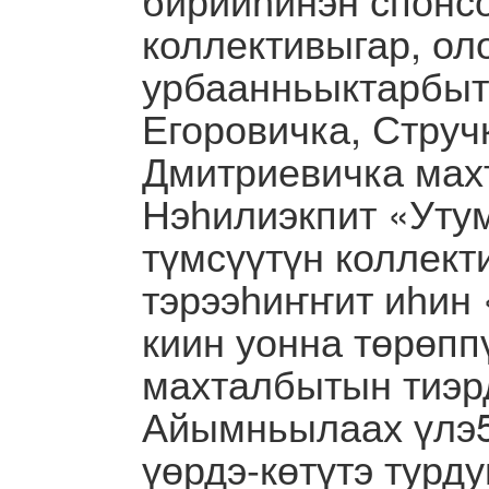
коллективыгар, ол
урбаанньыктарбыт
Егоровичка, Струч
Дмитриевичка мах
Нэһилиэкпит «Уту
түмсүүтүн коллект
тэрээһиҥҥит иһин
киин уонна төрөпп
махталбытын тиэрдэб
Айымньылаах үлэ5и
үөрдэ-көтүтэ турду