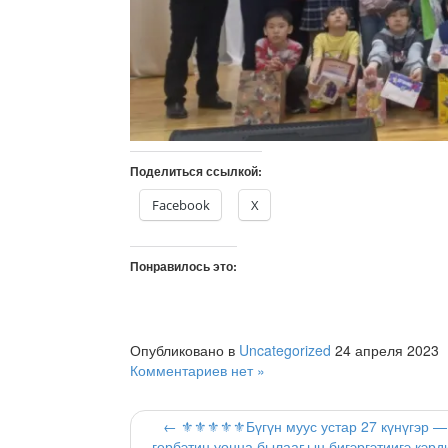
Поделиться ссылкой:
Facebook
X
Понравилось это:
Опубликовано в
Uncategorized
24 апреля 2023
Комментариев нет »
← ⚜️⚜️⚜️⚜️⚜️Бүгүн муус устар 27 күнүгэр 
гербэтин уонна былааҕын бигэргэтиигэ кэрд