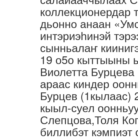
коллекционердар 
дьонно анаан «Умс
интэриэһинэй тэр
сынньалаҥ кииниг
19 о5о кыттыыны 
Виолетта Бурцева 
араас киндер оонн
Бурцев (1кылаас) 
кыыл-суел оонньу
Слепцова,Толя Ко
биллибэт кэмпиэт 