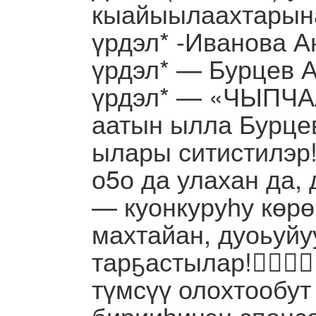
кыайыылаахтарына
үрдэл* -Иванова Ан
үрдэл* — Бурцев Ай
үрдэл* — «ЧЫПЧ
аатын ылла Бурцев
ылары ситистилэр!
о5о да улахан да,
— куонкуруһу көрөн
махтайан, дуоьуйу
тарҕастылар!👍🏻👍🏻
түмсүү олохтообут
бирииһинэн спонс