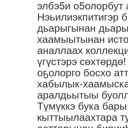
элбэ5и о5олорбут 
Нэьилиэкпитигэр 
дьарыгынан дьары
хаамыытынан исто
аналлаах коллекц
үгүстэрэ сөхтөрдө
оҕолорго босхо ат
хабылык-хаамыска
аралдьытыы буолла👍🏻
Түмүккэ бука бары
кыттыылаахтара ту
ааттарынан бирии