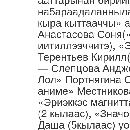
на5араадаланныла
кыра кыттааччы» 
Анастасова Соня(
иитиллээччитэ), «
Терентьев Кирилл(
— Слепцова Андже
Лол» Портнягина 
аниме» Местников
«Эриэккэс магнит
(2 кылаас), «Знач
Даша (5кылаас) у