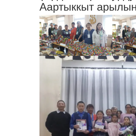
Аартыккыт арылын