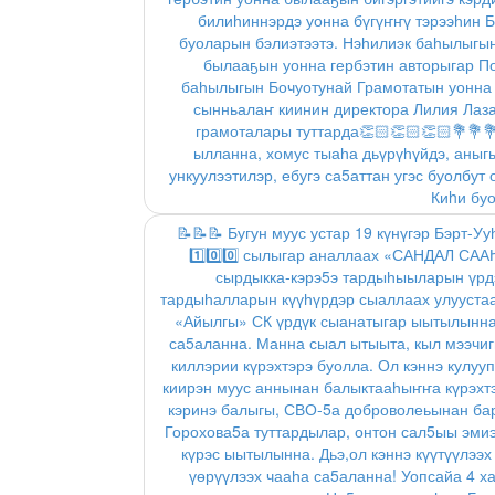
билиһиннэрдэ уонна бүгүҥҥү тэрээһин Б
буоларын бэлиэтээтэ. Нэһилиэк баһылыгы
былааҕын уонна гербэтин авторыгар По
баһылыгын Бочуотунай Грамотатын уонна 
сынньалаҥ киинин директора Лилия Лаз
грамоталары туттарда👏🏻👏🏻👏🏻💐💐
ылланна, хомус тыаһа дьүрүһүйдэ, аныг
ункуулээтилэр, ебугэ са5аттан угэс буолбут
Киhи буо
📝📝📝 Бугун муус устар 19 күнүгэр Бэрт-У
1️⃣0️⃣0️⃣ сылыгар аналлаах «САНДАЛ С
сырдыкка-кэрэ5э тардыһыыларын үрдэ
тардыһалларын күүһүрдэр сыаллаах улууста
«Айылгы» СК үрдүк сыанатыгар ыытылынна.
са5аланна. Манна сыал ытыыта, кыл мээчиг
киллэрии күрэхтэрэ буолла. Ол кэннэ кулуу
киирэн муус аннынан балыктааһыҥҥа күрэхтэ
кэринэ балыгы, СВО-5а доброволеьынан бар
Горохова5а туттардылар, онтон сал5ыы эми
күрэс ыытылынна. Дьэ,ол кэннэ күүтүүлэ
үөрүүлээх чааһа са5аланна! Уопсайа 4 х