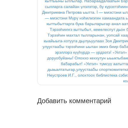
кыттыыны ыллылар. На5араадалааһын Бэрт-
сылларга салайан үлэлэтэр, бу күрэхтэһии
Дмитриевна Петрова ыытта. I — миэстэни ылл
— миэстэни Мүрү нэһилиэгин хамаандата ы
кыттыбыттарга бука барыларыгар анал аа
Тэрээһиҥҥэ кыттыбыт, кемелеспут дьон б
Тэрээһин махтал тылларынан, уопсай хаар
кыайыыга-хотууга дьулуьуулаах Зоя Дмитри
улуустаа5ы тэрээһини ыытан эмиэ биир ба5а
эрэллэрэ күүһүрдэ — үрдээтэ! «Уктэл»
доруобуйаны! Олоххо кеххутун ыьыктыбакка
ба5арабыт! «Уктэл» түмсүү аатытт
дьаьалтатыгар,улуустаа5ы спорткомитетка,
Неустроев И.Г., олохтоох библиотека сэб
ко
Добавить комментарий